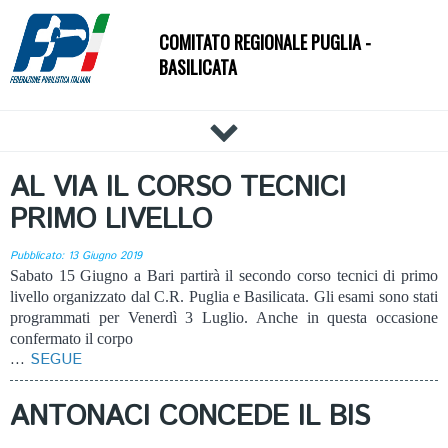
COMITATO REGIONALE PUGLIA -
BASILICATA
HOME
AL VIA IL CORSO TECNICI
IL COMITATO
PRIMO LIVELLO
DOCUMENTI
Pubblicato: 13 Giugno 2019
NEWS
Sabato 15 Giugno a Bari partirà il secondo corso tecnici di primo
PALESTRE
livello organizzato dal C.R. Puglia e Basilicata. Gli esami sono stati
programmati per Venerdì 3 Luglio. Anche in questa occasione
TECNICI
confermato il corpo
ATLETI
...
SEGUE
EVENTI
ANTONACI CONCEDE IL BIS
AFFILIAZIONE E TESSERAMENTO
CARTE FEDERALI