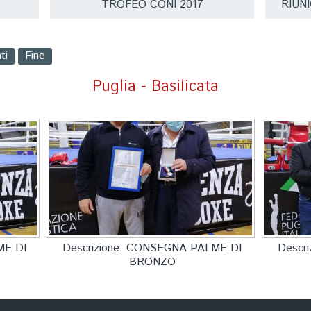
A
TROFEO CONI 2017
RIUN
ti
Fine
Puglia - Basilicata
ME DI
Descrizione: CONSEGNA PALME DI
Descr
BRONZO