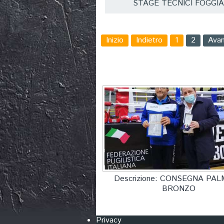
STAGE TECNICI FOGGI
Inizio
Indietro
1
2
Avan
Descrizione: CONSEGNA PAL
BRONZO
Privacy